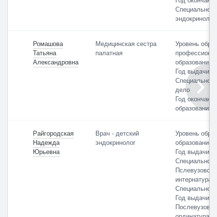
Специальност
эндокринолог
Ромашова
Медицинская сестра
Уровень обра
Татьяна
палатная
профессиона
Александровна
образование
Год выдачи: 
Специальност
дело
Год окончани
образования: 
Райгородская
Врач - детский
Уровень обра
Надежда
эндокринолог
образование
Юрьевна
Год выдачи: 
Специальност
Пслевузовско
интернатура
Специальност
Год выдачи: 
Послевузовск
ординатура