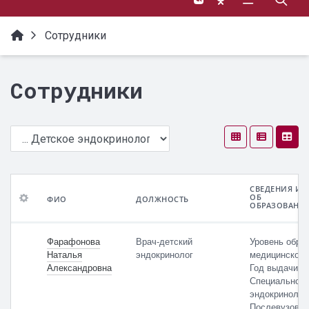
Сотрудники
Сотрудники
СВЕДЕНИЯ ИЗ
ОБ
ФИО
ДОЛЖНОСТЬ
ОБРАЗОВАНИ
ФИО
Сведения
График
из
работы
Фарафонова
Врач-детский
Уровень обра
документа
и
Должность
Наталья
эндокринолог
медицинское
об
часы
Александровна
Год выдачи: 
образовании
приема
Специальност
эндокриноло
Сертификат
Послевузовск