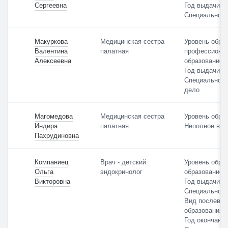
Сергеевна
Год выдачи: 
Специальност
Макуркова
Медицинская сестра
Уровень обра
Валентина
палатная
профессиона
Алексеевна
образование
Год выдачи: 
Специальност
дело
Магомедова
Медицинская сестра
Уровень обра
Индира
палатная
Неполное выс
Пахрудиновна
Компаниец
Врач - детский
Уровень обра
Ольга
эндокринолог
образование
Викторовна
Год выдачи: 
Специальност
Вид послевуз
образования:
Год окончания