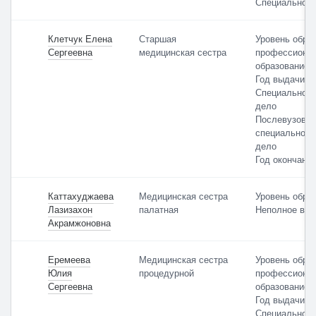
Специальност
Клетчук Елена
Старшая
Уровень обра
Сергеевна
медицинская сестра
профессиона
образование
Год выдачи: 
Специальност
дело
Послевузовск
специальност
дело
Год окончания
Каттахуджаева
Медицинская сестра
Уровень обра
Лазизахон
палатная
Неполное выс
Акрамжоновна
Еремеева
Медицинская сестра
Уровень обра
Юлия
процедурной
профессиона
Сергеевна
образование
Год выдачи: 
Специальност