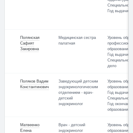
Специальност
Год выдачи: 
Полянская
Медицинская сестра
Уровень обра
Сафият
палатная
профессиона
Закировна
образование
Год выдачи: 
Специальност
дело
Поляков Вадим
Заведующий детским
Уровень обра
Константинович
эндокринологическим
образование
отделением - врач-
Год выдачи: 
детский
Специальност
эндокринолог
Год окончани
образования: 
Матвеенко
Врач - детский
Уровень обра
Елена
эндокринолог
образование