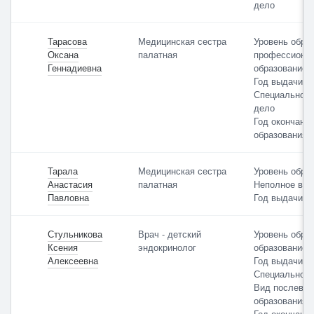
дело
Тарасова
Медицинская сестра
Уровень обра
Оксана
палатная
профессиона
Геннадиевна
образование
Год выдачи: 
Специальност
дело
Год окончани
образования: 
Тарала
Медицинская сестра
Уровень обра
Анастасия
палатная
Неполное выс
Павловна
Год выдачи: 
Стульникова
Врач - детский
Уровень обра
Ксения
эндокринолог
образование
Алексеевна
Год выдачи: 
Специальност
Вид послевуз
образования:
Год окончания