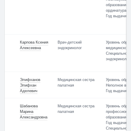
специалиста
образование:
ординатура
Год выдачи: 
По умолчанию
Карпова Ксения
Врач-детский
Уровень обра
Алексеевна
эндокринолог
медицинское
Специальност
эндокринолог
Элифханов
Медицинская сестра
Уровень обра
Элифхан
палатная
Неполное выс
Аделевич
Год выдачи: 
Шабанова
Медицинская сестра
Уровень обра
Марина
палатная
профессиона
Александровна
образование
Год выдачи: 
Специальност