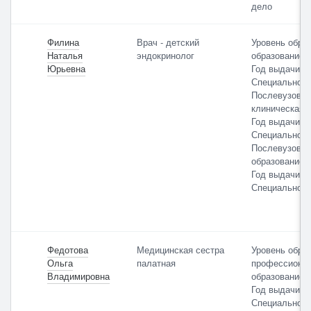
дело
Филина
Врач - детский
Уровень обра
Наталья
эндокринолог
образование
Юрьевна
Год выдачи: 
Специальност
Послевузовск
клиническая 
Год выдачи: 
Специальност
Послевузовск
образование:
Год выдачи: 
Специальност
Федотова
Медицинская сестра
Уровень обра
Ольга
палатная
профессиона
Владимировна
образование
Год выдачи: 
Специальност