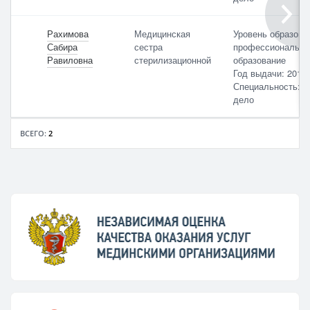
специалиста
Рахимова
Медицинская
Уровень образова
Сабира
сестра
профессионально
Равиловна
стерилизационной
образование
Год выдачи: 2012
По умолчанию
Специальность: С
дело
ВСЕГО:
2