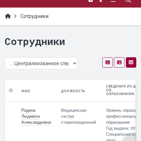
Сотрудники
Сотрудники
СВЕДЕНИЯ ИЗ ДО
ОБ
ФИО
ДОЛЖНОСТЬ
ОБРАЗОВАНИИ
ФИО
Сведения
График
из
работы
Родина
Медицинская
Уровень образова
документа
и
Должность
Людмила
сестра
профессионально
об
часы
Александровна
стерилизационной
образование
образовании
приема
Год выдачи: 2016
Специальность: С
Сертификат
дело